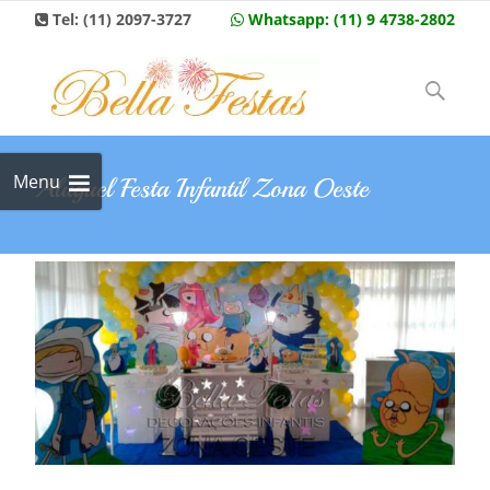
Tel:
(11) 2097-3727
Whatsapp:
(11) 9 4738-2802
Skip to
content
Pesquisar
por:
Menu
Aluguel Festa Infantil Zona Oeste