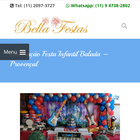
Tel:
(11) 2097-3727
Whatsapp:
(11) 9 4738-2802
Skip to
content
Pesquisar
por:
Menu
Decoração Festa Infantil Balada –
Provençal