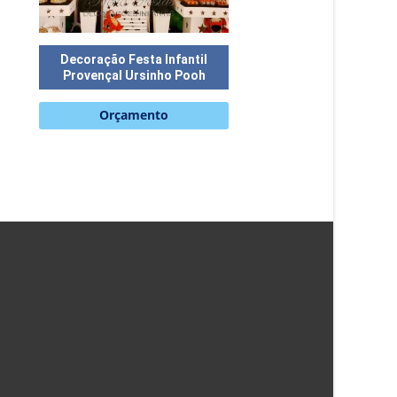
Decoração Festa Infantil
Provençal Ursinho Pooh
Orçamento