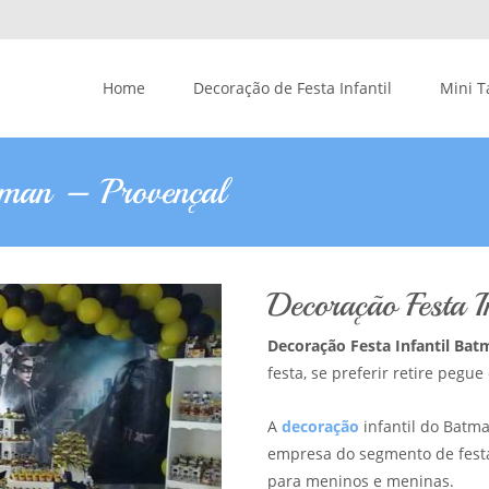
Skip to content
Home
Decoração de Festa Infantil
Mini T
atman – Provençal
Decoração Festa I
Decoração Festa Infantil Ba
festa, se preferir retire pegu
A
decoração
infantil do Batma
empresa do segmento de fest
para meninos e meninas.