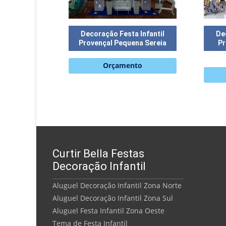
Decoração Festa Infantil
De
Provençal Pequena Sereia
Pr
5
Orçamento
de 5
Curtir Bella Festas
Decoração Infantil
Aluguel Decoração Infantil Zona Norte
Aluguel Decoração Infantil Zona Sul
Aluguel Festa Infantil Zona Oeste
Tema de Festa Infantil