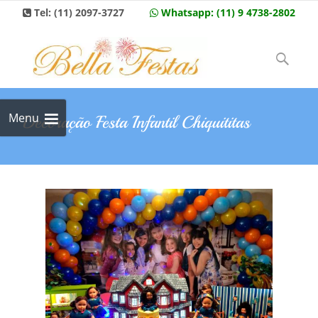
Tel:
(11) 2097-3727
Whatsapp:
(11) 9 4738-2802
Skip to
content
Pesquisar
por:
Menu
Decoração Festa Infantil Chiquititas