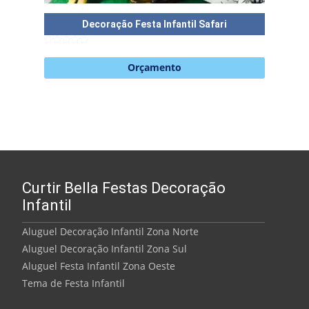
Decoração Festa Infantil Safari
Dec
5
de 5
Orçamento
Curtir Bella Festas Decoração
Infantil
Aluguel Decoração Infantil Zona Norte
Aluguel Decoração Infantil Zona Sul
Aluguel Festa Infantil Zona Oeste
Tema de Festa Infantil