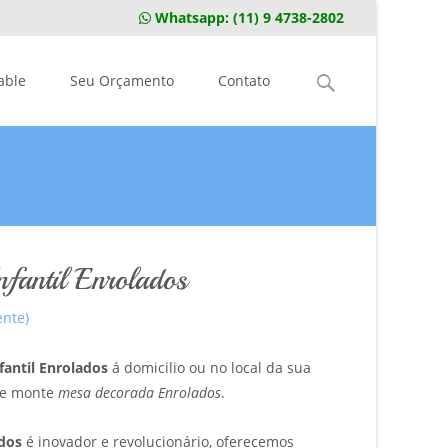
Whatsapp:
(11) 9 4738-2802
Pesquisar
able
Seu Orçamento
Contato
por:
nfantil Enrolados
ente)
fantil Enrolados
á domicilio ou no local da sua
e e monte
mesa decorada Enrolados
.
dos
é inovador e revolucionário, oferecemos