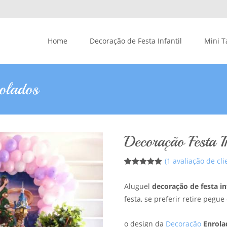
Skip to content
Home
Decoração de Festa Infantil
Mini T
rolados
Decoração Festa I
(
1
avaliação de cli
5
5
1
de
baseado em
Aluguel
decoração de festa in
avaliação de
clientes
festa, se preferir retire pegu
o design da
Decoração
Enrola