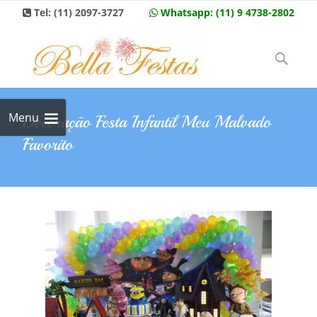
Tel:
(11) 2097-3727
Whatsapp:
(11) 9 4738-2802
Skip to
content
Pesquisar
por:
Menu
Decoração Festa Infantil Meu Malvado
Favorito