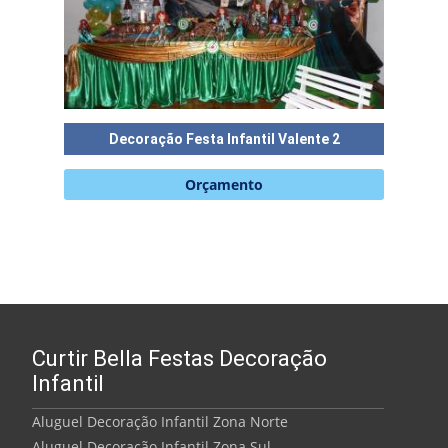
Decoração Festa Infantil Valente 2
Decora
5
Orçamento
de 5
Curtir Bella Festas Decoração
Infantil
Aluguel Decoração Infantil Zona Norte
Aluguel Decoração Infantil Zona Sul