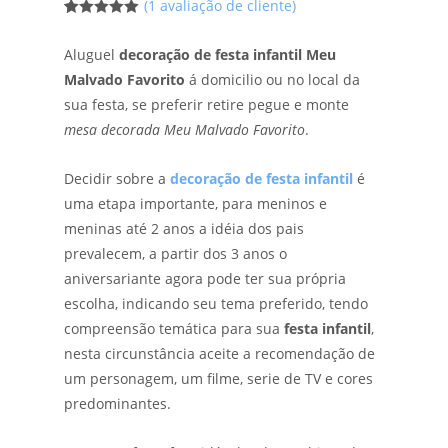
(
1
avaliação de cliente)
5
5
1
de
baseado em
Aluguel
decoração de festa infantil Meu
avaliação de
clientes
Malvado Favorito
á domicilio ou no local da
sua festa, se preferir retire pegue e monte
mesa decorada Meu Malvado Favorito
.
Decidir sobre a
decoração de festa infantil
é
uma etapa importante, para meninos e
meninas até 2 anos a idéia dos pais
prevalecem, a partir dos 3 anos o
aniversariante agora pode ter sua própria
escolha, indicando seu tema preferido, tendo
compreensão temática para sua
festa infantil
,
nesta circunstância aceite a recomendação de
um personagem, um filme, serie de TV e cores
predominantes.