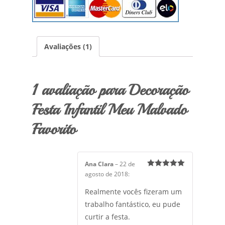
Avaliações (1)
1 avaliação para Decoração
Festa Infantil Meu Malvado
Favorito
Ana Clara
–
22 de
5
de 5
agosto de 2018
:
Realmente vocês fizeram um
trabalho fantástico, eu pude
curtir a festa.