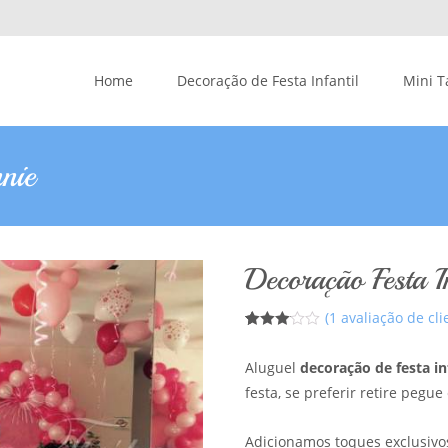
Skip to content
Home
Decoração de Festa Infantil
Mini T
nie
Decoração Festa I
(
1
avaliação de cli
3
5
1
de
basea
Aluguel
decoração de festa in
do em
avaliaçã
festa, se preferir retire pegu
o de
cliente
s
Adicionamos toques exclusivos