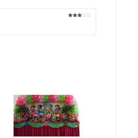
3
de 5