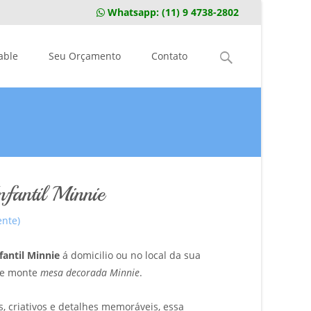
Whatsapp:
(11) 9 4738-2802
Pesquisar
able
Seu Orçamento
Contato
por:
nfantil Minnie
ente)
fantil Minnie
á domicilio ou no local da sua
e e monte
mesa decorada Minnie
.
, criativos e detalhes memoráveis, essa