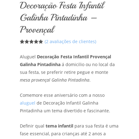
Decoração Festa Infantil
Galinha Pintadinha –
Provençal
(
2
avaliações de clientes)
5
5
2
de
baseado em
Aluguel
Decoração Festa Infantil Provençal
avaliações
de clientes
Galinha Pintadinha
á domicilio ou no local da
sua festa, se preferir retire pegue e monte
mesa provençal Galinha Pintadinha
.
Comemore esse aniversário com a nosso
aluguel
de Decoração Infantil Galinha
Pintadinha um tema divertido e fascinante.
Definir qual
tema infantil
para sua festa é uma
fase essencial, para crianças até 2 anos a