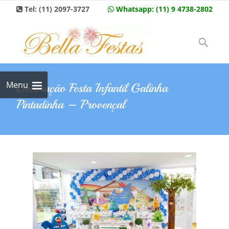
Tel:
(11) 2097-3727
Whatsapp:
(11) 9 4738-2802
Skip to
content
Pesquisar
por:
Menu
Decoração Festa Infantil Galinha
Pintadinha – Provençal