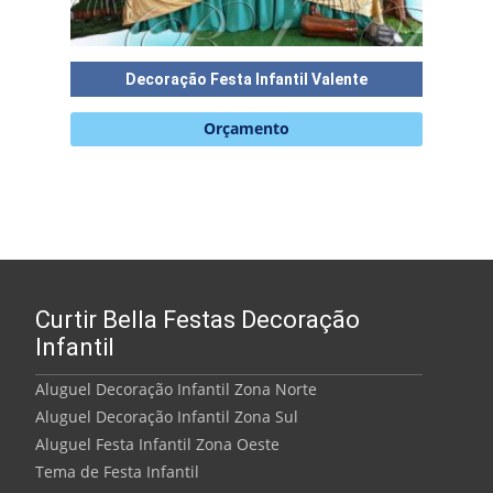
Decoração Festa Infantil Valente
Decora
5
Orçamento
de 5
Curtir Bella Festas Decoração
Infantil
Aluguel Decoração Infantil Zona Norte
Aluguel Decoração Infantil Zona Sul
Aluguel Festa Infantil Zona Oeste
Tema de Festa Infantil