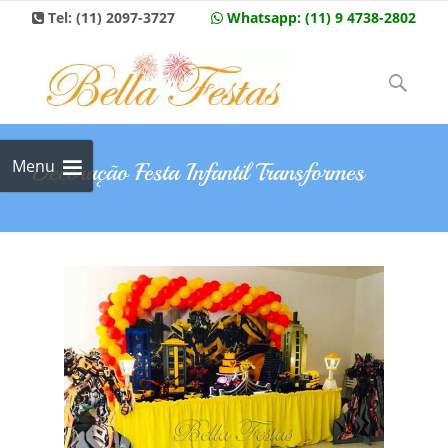
Tel:
(11) 2097-3727
Whatsapp:
(11) 9 4738-2802
Skip to
content
Pesquisar
por:
Menu
Decoração Festa Infantil Transformes