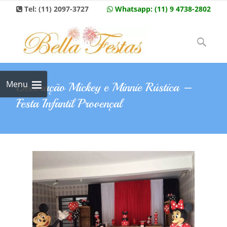
Tel:
(11) 2097-3727
Whatsapp:
(11) 9 4738-2802
Skip to
content
Pesquisar
por:
Menu
Decoração Mickey e Minnie Rústica –
Festa Infantil Provençal