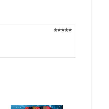
5
de 5