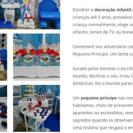
Escolher a
decoração infantil
crianças até 2 anos, prevalece
criança normalmente, elege 
infantis, series de TV, ou bon
Comemore seu aniversário c
Pequeno Príncipe. Um tema cat
Guiado pelas estrelas o escrit
mundo, decifrou o céu, criou 
distâncias, fez o mundo pare
Um
pequeno príncipe
nos con
habitamos, cheio de presentes
aparentes ou escondidos, reno
segredos quando os observamo
Uma história que resgata o en