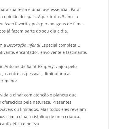
para sua festa é uma fase essencial. Para
 a opinião dos pais. A partir dos 3 anos a
seu
tema
favorito, pois personagens de filmes
ecos já fazem parte do seu dia a dia.
om a
Decoração Infantil
Especial completa O
ivante, encantador, envolvente e fascinante.
or, Antoine de Saint-Exupéry, viajou pelo
laços entre as pessoas, diminuindo as
cer menor.
vida a olhar com atenção o planeta que
 oferecidos pela natureza. Presentes
váveis ou limitados. Mas todos eles revelam
s com o olhar cristalino de uma criança.
canto, ética e beleza