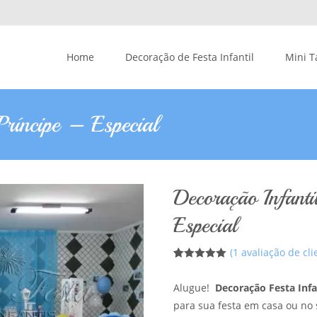
Skip to content
Home
Decoração de Festa Infantil
Mini T
Príncipe – Especial
Decoração Infanti
Especial
(
1
avaliação de cli
5
5
1
de
baseado em
Alugue!
Decoração Festa Infa
avaliação de
clientes
para sua festa em casa ou no 