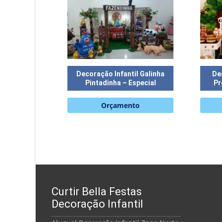
Decoração Infantil Galinha
De
Pintadinha – Especial
Pr
Orçamento
Curtir Bella Festas
Decoração Infantil