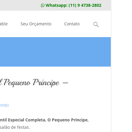
Whatsapp:
(11) 9 4738-2802
Pesquisar
able
Seu Orçamento
Contato
por:
l Pequeno Príncipe –
ente)
ntil Especial Completa, O Pequeno Príncipe,
salão de festas.