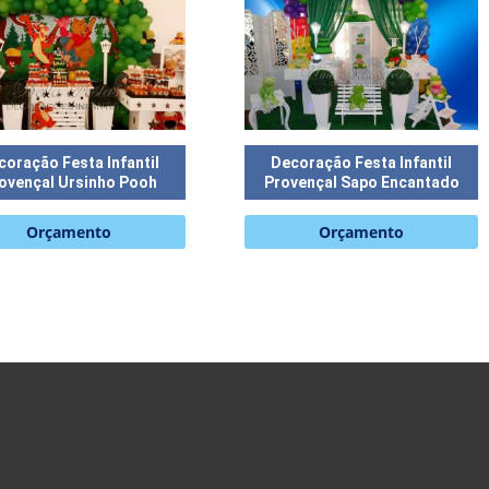
coração Festa Infantil
Decoração Festa Infantil
ovençal Ursinho Pooh
Provençal Sapo Encantado
Orçamento
Orçamento